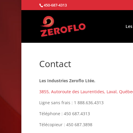
450-687-4313
Les
Contact
Les Industries Zeroflo Ltée.
3855, Autoroute des Laurentides, Laval, Québe
Ligne sans frais : 1 888.636.4313
Téléphone : 450 687.4313
Télécopieur : 450 687.3898