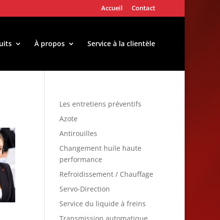
Accueil
Contact
uits
À propos
Service à la clientèle
Les entretiens préventifs
Azote
Antirouilles
Changement huile haute
performance
Refroidissement / Chauffage
Servo-Direction
Service du liquide à freins
Transmission automatique