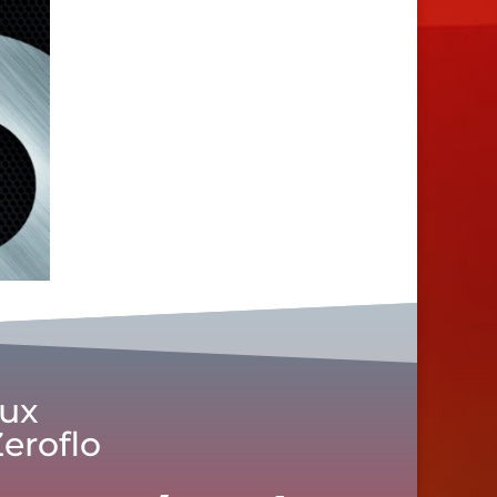
aux
eroflo