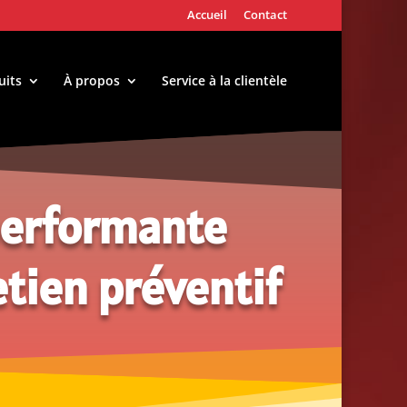
Accueil
Contact
uits
À propos
Service à la clientèle
n performante
ien préventif