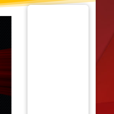
Les entretiens préventifs
Azote
Antirouilles
Changement huile haute
performance
Refroidissement / Chauffage
Servo-Direction
Service du liquide à freins
Transmission automatique
Traitement système
ventilation / AC
Additifs
Aérosols
Fluides