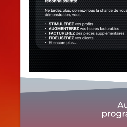
Au
progr