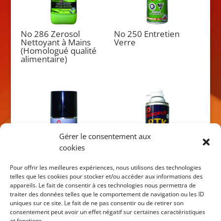
No 286 Zerosol
No 250 Entretien
Nettoyant à Mains
Verre
(Homologué qualité
alimentaire)
Gérer le consentement aux
cookies
Pour offrir les meilleures expériences, nous utilisons des technologies
telles que les cookies pour stocker et/ou accéder aux informations des
No 611 PTK Entretien
No 242 PTK, Entretien
appareils. Le fait de consentir à ces technologies nous permettra de
Système d’Admission
Papillon & Système
traiter des données telles que le comportement de navigation ou les ID
d’Air
d’Admission d’air
uniques sur ce site. Le fait de ne pas consentir ou de retirer son
consentement peut avoir un effet négatif sur certaines caractéristiques
et fonctions.